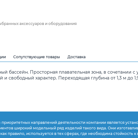
выбранных аксессуаров и оборудования
ции
Сопутствующие товары
Доставка
й бассейн. Просторная плавательная зона, в сочетании 
и свободный характер. Переходящая глубина от 1,3 м до 1
 приоритетных направлений деятельности компании является устан
иентов широкий модельный ряд изделий такого вида. Они изготавли
 как правило, используется в тех сферах, где необходима стойкость к