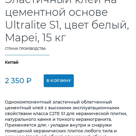
Контакты
цементной основе
Ultralite S1, цвет белый,
+7 (8412) 25-80-65
Mapei, 15 кг
СТРАНА ПРОИЗВОДСТВА
Китай
2 350 ₽
В КОРЗИНУ
Однокомпонентный эластичный облегченный
цементный клей с высокими эксплуатационными
свойствами класса C2TE S1 для керамической плитки,
натурального камня и тонкого керамогранита.
Применяется для: • укладки внутри и снаружи
помещений керамических плиток любого типа и