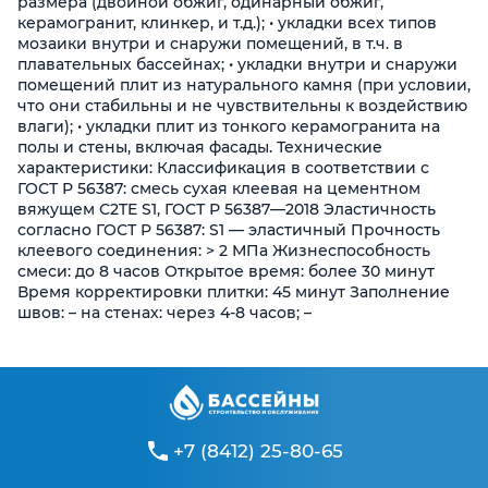
размера (двойной обжиг, одинарный обжиг,
керамогранит, клинкер, и т.д.); • укладки всех типов
мозаики внутри и снаружи помещений, в т.ч. в
плавательных бассейнах; • укладки внутри и снаружи
помещений плит из натурального камня (при условии,
что они стабильны и не чувствительны к воздействию
влаги); • укладки плит из тонкого керамогранита на
полы и стены, включая фасады. Технические
характеристики: Классификация в соответствии с
ГОСТ Р 56387: смесь сухая клеевая на цементном
вяжущем С2TE S1, ГОСТ Р 56387―2018 Эластичность
согласно ГОСТ P 56387: S1 ― эластичный Прочность
клеевого соединения: > 2 МПа Жизнеспособность
смеси: до 8 часов Открытое время: более 30 минут
Время корректировки плитки: 45 минут Заполнение
швов: – на стенах: через 4-8 часов; –
+7 (8412) 25-80-65