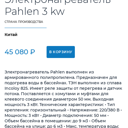
Контакты
Pahlen 3 kw
+7 (8412) 25-80-65
СТРАНА ПРОИЗВОДСТВА
Китай
45 080 ₽
В КОРЗИНУ
Электронагреватель Pahlen выполнен из
армированного полипропилена. Предназначен для
подогрева воды в бассейнах. ТЭН выполнен из сплава
Incoloy 825. Имеет реле защиты от перегрева и датчик
потока. Поставляется с хомутами и муфтами для
клеевого соединения диаметром 50 мм. Выходная
мощность 3 кВт. Технические характеристики: • Тип
крепления: горизонтальный • Напряжение: 220/380 В •
Мощность: 3 кВт • Диаметр подключения: 50 мм •
Объем бассейна в помещении: до 9 м3 • Объем
бассейна на улице: до 6 м3 • Макс. температура воды: